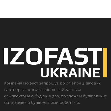
Компанія Ізофаст запрошує до співпраці ділових
партнерів – організації, що займаються
комплектацією будівництва, продажем будівельних
матеріалів чи будівельними роботами.