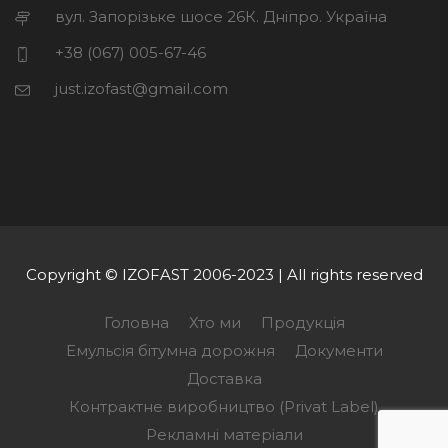
вул. Запорізьке шосе 26К. Дніпро. Україна
+38 (067) 005-67-46
just.izofast@gmail.com
Copyright © IZOFAST 2006-2023 | All rights reserved
Головна
Хто ми
Продукція
Емульсія бітумна дорожня
Документи
Доставка
Контрактне виробництво (Privat Label)
Рекламні матеріали