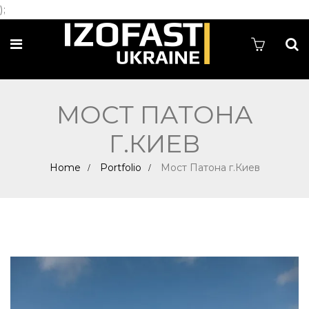
);
МОСТ ПАТОНА
Г.КИЕВ
Home
Portfolio
Мост Патона г.Киев