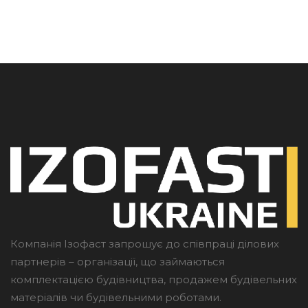
Компанія Ізофаст запрошує до співпраці ділових
партнерів – організації, що займаються
комплектацією будівництва, продажем будівельних
матеріалів чи будівельними роботами.