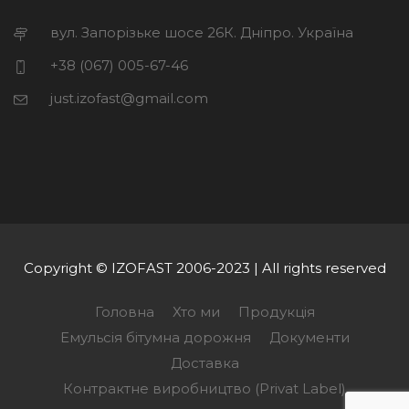
вул. Запорізьке шосе 26К. Дніпро. Україна
+38 (067) 005-67-46
just.izofast@gmail.com
Copyright © IZOFAST 2006-2023 | All rights reserved
Головна
Хто ми
Продукція
Емульсія бітумна дорожня
Документи
Доставка
Контрактне виробництво (Privat Label)