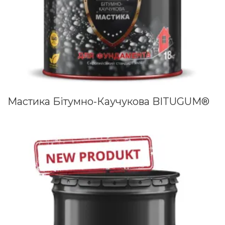
Мастика Бітумно-Каучукова BITUGUM®