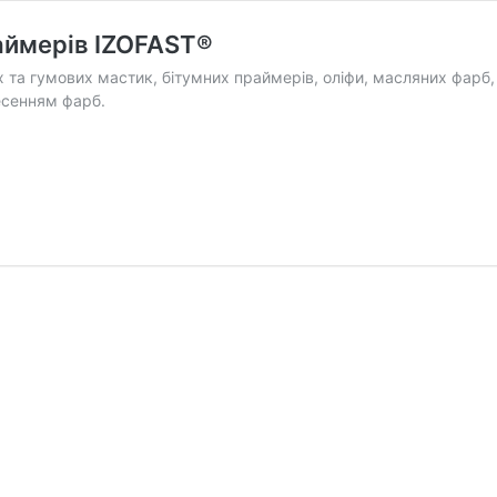
аймерів IZOFAST®
 та гумових мастик, бітумних праймерів, оліфи, масляних фарб, е
есенням фарб.