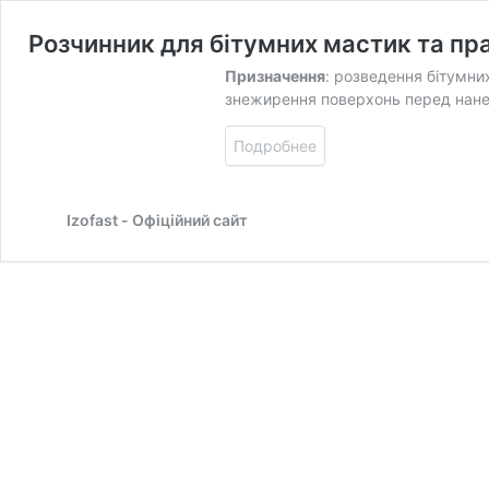
Розчинник для бітумних мастик та пр
Призначення
: розведення бітумних
знежирення поверхонь перед нан
Подробнее
Izofast - Офіційний сайт