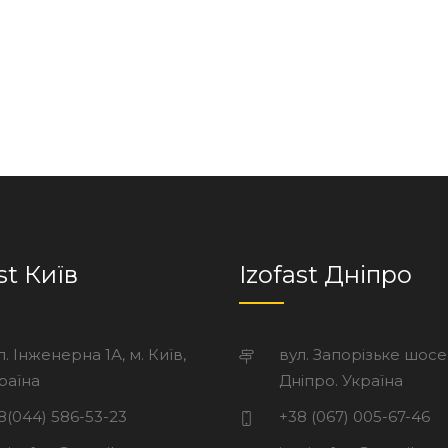
st Київ
Izofast Дніпро
л. Інженерна 1А, м. Київ,
вул. Запорізьке шосе
раїна
Дніпро. Україна
8(044) 586-53-23
+38 (067) 005-67-46