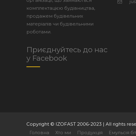
організації, що займаються
ju
комплектацією будівництва,
продажем будівельних
матеріалів чи будівельними
роботами.
Приєднуйтесь до нас
у Facebook
Copyright © IZOFAST 2006-2023 | All rights res
Головна
Хто ми
Продукція
Емульсія б