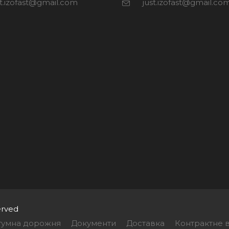
st.izofast@gmail.com
just.izofast@gmail.co
erved
ітумна дорожня
Документи
Доставка
Контрактне в