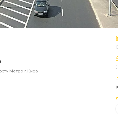
O
в
осту Метро г.Киев