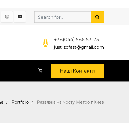
+38(044) 586-53-23
just.izofast@gmail.com
Наші Контакти
me
Portfolio
Развязка на мосту Метро г.Киев