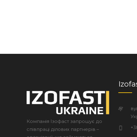
Izofa
ву
Ук
Компанія Ізофаст запрошує до
+3
співпраці ділових партнерів –