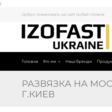
);
Добро пожаловать на сайт Izofast Ukraine
Головна
Хто ми
Наші бренди
Продук
РАЗВЯЗКА НА МОС
Г.КИЕВ